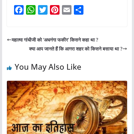
F
W
T
Pi
E
S
a
h
w
nt
m
h
c
at
itt
er
ai
ar
e
s
er
e
l
e
महात्मा गांधीजी को ‘अधनंगा फकीर’ किसने कहा था ?
b
A
st
क्या आप जानते हैं कि आगरा शहर को किसने बसाया था ?
o
p
o
p
You May Also Like
k