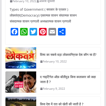
February 10, 2022
आकाश सूर्यवंशी
Types of Government ( सरकार के प्रकार )
लोकतंत्र(Democracy) एकात्मक शासन संघात्मक शासन
संसदात्मक शासन प्रणाली अध्यक्षात्मक शासन प्रणाली
F
W
T
Pi
E
S
a
h
w
nt
m
h
c
at
itt
er
ai
ar
e
s
er
e
l
e
विश्व का सबसे बड़ा लोकतान्त्रिक देश कौन सा है?
b
A
st
February 10, 2022
o
p
o
p
द नाइटिंगेल ऑफ़ बॉलीवुड किस कलाकार को कहा
k
जाता है ?
February 9, 2022
किस देश में रात को खेती की जाती है ?