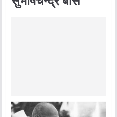
सुभाषचन्द्र बोस