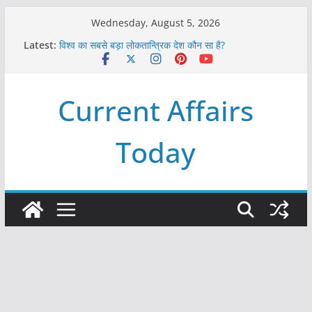
Skip
Wednesday, August 5, 2026
to
Latest:
विश्व का सबसे बड़ा लोकतान्त्रिक देश कौन सा है?
content
Refeeding Syndrome and its Management
पृथ्वी के अनुमानित आयु लगभग कितनी है ?
आखिर क्यों हमेशा पीले बोर्ड पर ही लिखे होते हैं रेलवे स्टेशन के नाम ?
Current Affairs
विश्व में कितने प्रकार के शासन होते है?
Today