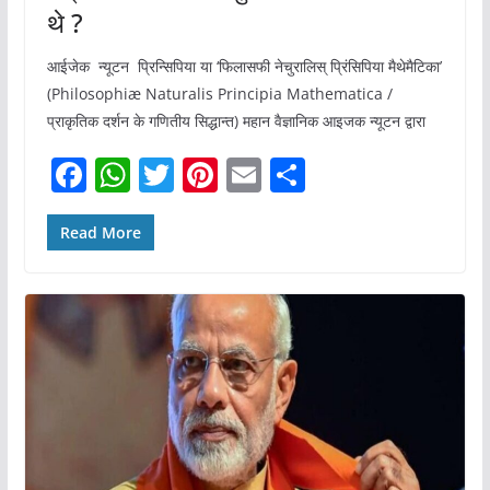
थे ?
आईजेक न्यूटन प्रिन्सिपिया या ‘फिलासफी नेचुरालिस् प्रिंसिपिया मैथेमैटिका’
(Philosophiæ Naturalis Principia Mathematica /
प्राकृतिक दर्शन के गणितीय सिद्धान्त) महान वैज्ञानिक आइजक न्यूटन द्वारा
F
W
T
Pi
E
S
a
h
w
nt
m
h
c
at
itt
er
ai
ar
Read More
e
s
er
e
l
e
b
A
st
o
p
o
p
k