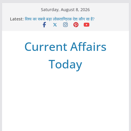
Skip
Saturday, August 8, 2026
to
Latest:
विश्व का सबसे बड़ा लोकतान्त्रिक देश कौन सा है?
content
Refeeding Syndrome and its Management
पृथ्वी के अनुमानित आयु लगभग कितनी है ?
आखिर क्यों हमेशा पीले बोर्ड पर ही लिखे होते हैं रेलवे स्टेशन के नाम ?
Current Affairs
विश्व में कितने प्रकार के शासन होते है?
Today