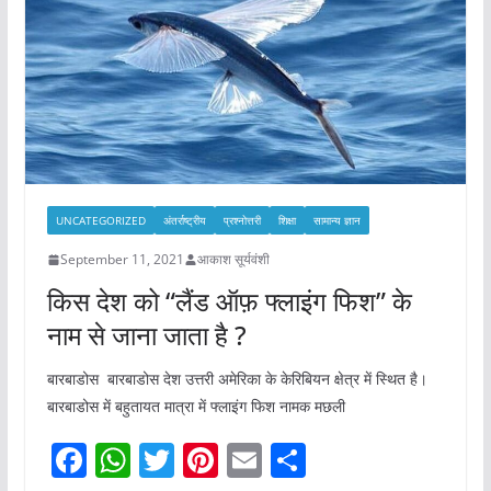
o
p
k
UNCATEGORIZED
अंतर्राष्ट्रीय
प्रश्नोत्तरी
शिक्षा
सामान्य ज्ञान
September 11, 2021
आकाश सूर्यवंशी
किस देश को “लैंड ऑफ़ फ्लाइंग फिश” के
नाम से जाना जाता है ?
बारबाडोस बारबाडोस देश उत्तरी अमेरिका के केरिबियन क्षेत्र में स्थित है।
बारबाडोस में बहुतायत मात्रा में फ्लाइंग फिश नामक मछली
F
W
T
Pi
E
S