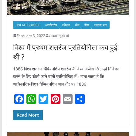
UNCATEGORIZED
अंतर्राष्ट्रीय
इतिहास
खेल
शिक्षा
सामान्य ज्ञान
February 3, 2022
आकाश सूर्यवंशी
विश्व में प्रथम शतरंज प्रतियोगिता कब हुई
थी ?
1886 विश्व शतरंज चैंपियनशिप शतरंज के विश्व विजेता खिलाड़ी निश्चित
करने के लिए खेली जाने वाली प्रतियोगिता हैं। माना जाता है कि
आधिकारिक विश्व चैम्पियनशिप आम तौर पर 1886
F
W
T
Pi
E
S
a
h
w
nt
m
h
c
at
itt
er
ai
ar
Read More
e
s
er
e
l
e