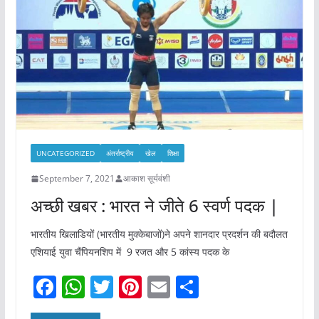
o
p
o
p
k
UNCATEGORIZED
अंतर्राष्ट्रीय
खेल
शिक्षा
September 7, 2021
आकाश सूर्यवंशी
अच्छी खबर : भारत ने जीते 6 स्वर्ण पदक |
भारतीय खिलाडियों (भारतीय मुक्केबाजों)ने अपने शानदार प्रदर्शन की बदौलत
एशियाई युवा चैंपियनशिप में 9 रजत और 5 कांस्य पदक के
F
W
T
Pi
E
S
a
h
w
nt
m
h