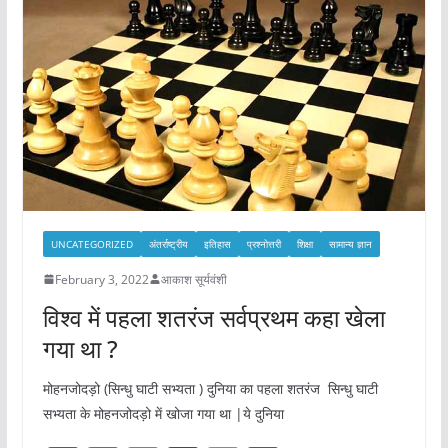
b
A
st
o
p
o
p
k
UNCATEGORIZED
अंतर्राष्ट्रीय
इतिहास
प्रश्नोत्तरी
शिक्षा
सामान्य ज्ञान
February 3, 2022
आकाश सूर्यवंशी
विश्व में पहला शतरंज सर्वप्रथम कहा खेला
गया था ?
मोहनजोदड़ो (सिन्धु घाटी सभ्यता ) दुनिया का पहला शतरंज सिन्धु घाटी
सभ्यता के मोहनजोदड़ो में खोजा गया था |ये दुनिया