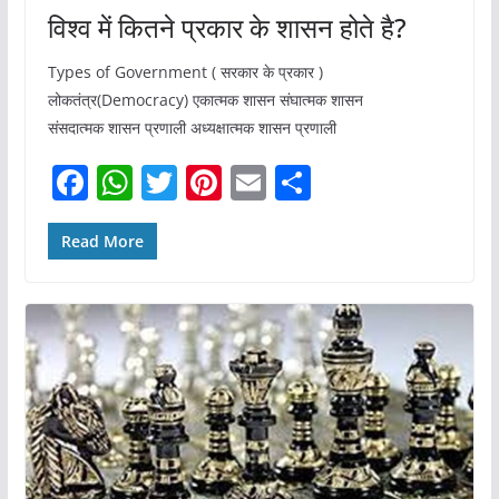
विश्व में कितने प्रकार के शासन होते है?
Types of Government ( सरकार के प्रकार )
लोकतंत्र(Democracy) एकात्मक शासन संघात्मक शासन
संसदात्मक शासन प्रणाली अध्यक्षात्मक शासन प्रणाली
F
W
T
Pi
E
S
a
h
w
nt
m
h
c
at
itt
er
ai
ar
Read More
e
s
er
e
l
e
b
A
st
o
p
o
p
k