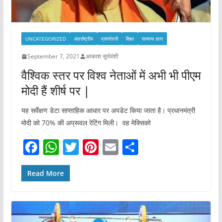
UNCATEGORIZED
अंतर्राष्ट्रीय
प्रश्नोत्तरी
शिक्षा
सामान्य ज्ञान
September 7, 2021
आकाश सूर्यवंशी
वैश्विक स्तर पर विश्व नेताओं में अभी भी पीएम
मोदी हैं शीर्ष पर |
यह सर्वेक्षण डेटा साप्ताहिक आधार पर अपडेट किया जाता है। प्रधानमंत्री
मोदी को 70% की अप्रूवल रेटिंग मिली। वह मेक्सिको
F
W
T
Pi
E
S
a
h
w
nt
m
h
c
at
itt
er
ai
ar
Read More
e
s
er
e
l
e
b
A
st