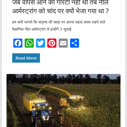
जब वापस आने की गारंटी नहीं थी तब नील
आर्मस्ट्रांग को चांद पर क्यों भेजा गया था ?
हम सभी जानते कि चंद्रमा की सतह पर अपना पहला कदम रखने वाले
वैज्ञानिक नील आर्मस्ट्रांग थे इन्होंने 3 जुलाई
F
W
T
Pi
E
S
a
h
w
nt
m
h
c
at
itt
er
ai
ar
Read More
e
s
er
e
l
e
b
A
st
o
p
o
p
k