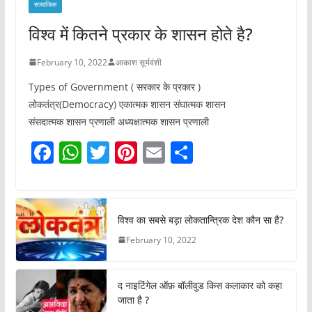
सामाजिक
विश्व में कितने प्रकार के शासन होते है?
February 10, 2022
आकाश सूर्यवंशी
Types of Government ( सरकार के प्रकार )
लोकतंत्र(Democracy) एकात्मक शासन संघात्मक शासन
संसदात्मक शासन प्रणाली अध्यक्षात्मक शासन प्रणाली
F
W
T
Pi
E
S
a
h
w
nt
m
h
c
at
itt
er
ai
ar
e
s
er
e
l
e
विश्व का सबसे बड़ा लोकतान्त्रिक देश कौन सा है?
b
A
st
February 10, 2022
o
p
o
p
द नाइटिंगेल ऑफ़ बॉलीवुड किस कलाकार को कहा
k
जाता है ?