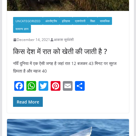
UNCATEGORIZED
अंतर्राष्ट्रीय
इतिहास
प्रश्नोत्तरी
शिक्षा
सामाजिक
सामान्य ज्ञान
December 14, 2021
आकाश सूर्यवंशी
किस देश में रात को खेती की जाती है ?
नॉर्वे दुनिया में एक ऐसी जगह है जहां रात 12 बजकर 43 मिनट पर सूरज
छिपता है और महज 40
F
W
T
Pi
E
S
a
h
w
nt
m
h
c
at
itt
er
ai
ar
Read More
e
s
er
e
l
e
b
A
st
o
p