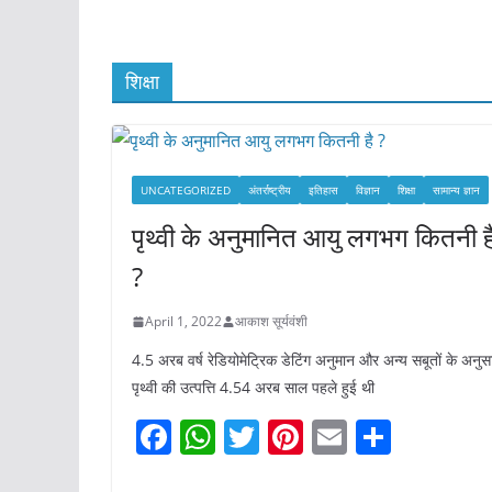
शिक्षा
UNCATEGORIZED
अंतर्राष्ट्रीय
इतिहास
विज्ञान
शिक्षा
सामान्य ज्ञान
पृथ्वी के अनुमानित आयु लगभग कितनी ह
?
April 1, 2022
आकाश सूर्यवंशी
4.5 अरब वर्ष रेडियोमेट्रिक डेटिंग अनुमान और अन्य सबूतों के अनुस
पृथ्वी की उत्पत्ति 4.54 अरब साल पहले हुई थी
F
W
T
Pi
E
S
a
h
w
nt
m
h