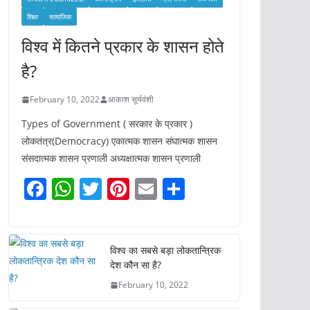
शिक्षा
सामाजिक
विश्व में कितने प्रकार के शासन होते
है?
February 10, 2022
आकाश सूर्यवंशी
Types of Government ( सरकार के प्रकार )
लोकतंत्र(Democracy) एकात्मक शासन संघात्मक शासन
संसदात्मक शासन प्रणाली अध्यक्षात्मक शासन प्रणाली
F
W
T
Pi
E
S
a
h
w
nt
m
h
c
at
itt
er
ai
ar
e
s
er
e
l
e
विश्व का सबसे बड़ा लोकतान्त्रिक
देश कौन सा है?
b
A
st
February 10, 2022
o
p