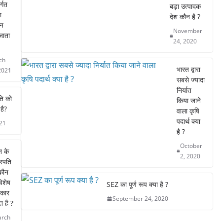
र्गत
o
p
बड़ा उत्पादक
ा
देश कौन है ?
o
p
न
November
जाता
k
24, 2020
ch
भारत द्वारा
2021
सबसे ज्यादा
निर्यात
ति को
किया जाने
है?
वाला कृषि
पदार्थ क्या
21
है ?
October
त के
2, 2020
ट्रपति
कौन
िशेष
SEZ का पूर्ण रूप क्या है ?
कार
September 24, 2020
्त है ?
rch