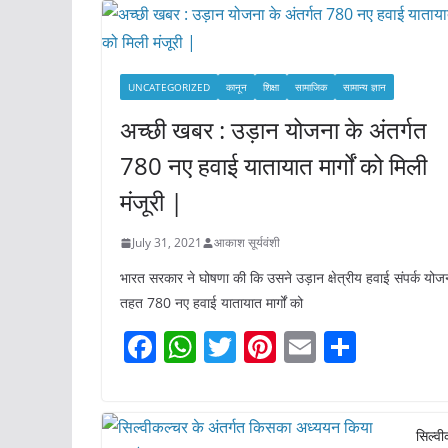
UNCATEGORIZED
कानून
शिक्षा
सामाजिक
सामान्य ज्ञान
अच्छी खबर : उड़ान योजना के अंतर्गत
780 नए हवाई यातायात मार्गों को मिली
मंजूरी |
July 31, 2021
आकाश सूर्यवंशी
भारत सरकार ने घोषणा की कि उसने उड़ान क्षेत्रीय हवाई संपर्क योज
तहत 780 नए हवाई यातायात मार्गों को
F
W
T
Pi
E
S
a
h
w
nt
m
h
c
at
itt
er
ai
ar
e
s
er
e
l
e
सिल्वी