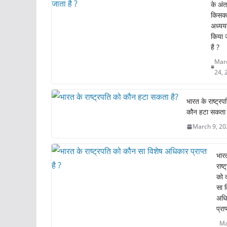
के अंत
b
A
st
किसक
o
p
अध्यय
किया 
o
p
है ?
k
Mar
24, 
भारत के राष्ट्रप
कौन हटा सकता 
March 9, 20
भार
राष्
को 
सा व
अधि
प्राप
Ma