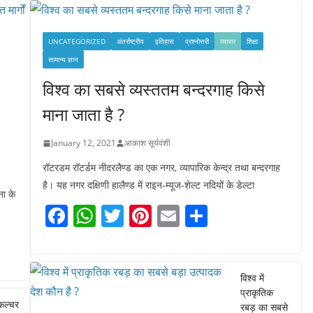
UNCATEGORIZED
अंतर्राष्ट्रीय
इतिहास
प्रश्नोत्तरी
व्यापार
शिक्षा
सामान्य ज्ञान
विश्व का सबसे व्यस्ततम बन्दरगाह किसे
माना जाता है ?
January 12, 2021
आकाश सूर्यवंशी
रॉटरडम रॉटर्डम नीदरलैण्ड का एक नगर, व्यापारिक केन्द्र तथा बन्दरगाह
है। यह नगर दक्षिणी हालैण्ड में राइन-म्यूज-शेल्ट नदियों के डेल्टा
ना के
F
W
T
Pi
E
S
a
h
w
nt
m
h
c
at
itt
er
ai
ar
e
s
er
e
l
e
विश्व में
प्राकृतिक
b
A
st
कल्चर
रबड़ का सबसे