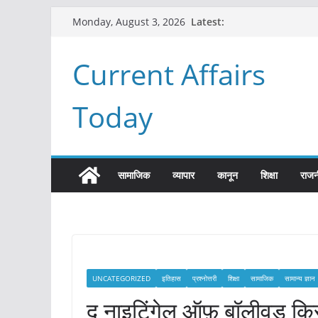
Skip
Latest:
Monday, August 3, 2026
to
content
Current Affairs
Today
सामाजिक
व्यापार
कानून
शिक्षा
राजन
UNCATEGORIZED
इतिहास
प्रश्नोत्तरी
शिक्षा
सामाजिक
सामान्य ज्ञान
द नाइटिंगेल ऑफ़ बॉलीवुड कि