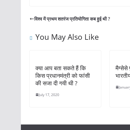
c
at
itt
er
ai
ar
e
s
er
e
l
e
विश्व में प्रथम शतरंज प्रतियोगिता कब हुई थी ?
b
A
st
o
p
You May Also Like
o
p
k
क्या आप बता सकते हैं कि
मैग्सेस
किस प्रधानमंत्री को फांसी
भारतीय
की सजा दी गयी थी ?
Januar
July 17, 2020