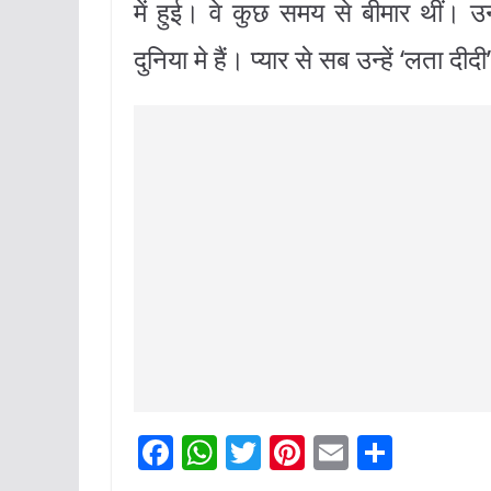
में हुई। वे कुछ समय से बीमार थीं।
दुनिया मे हैं। प्यार से सब उन्हें ‘लता दी
F
W
T
Pi
E
S
a
h
w
nt
m
h