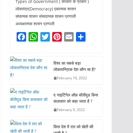
Types of Government ( सरकार के प्रकार )
लोकतंत्र(Democracy) एकात्मक शासन
संघात्मक शासन संसदात्मक शासन प्रणाली
अध्यक्षात्मक शासन प्रणाली
F
W
T
Pi
E
S
a
h
w
nt
m
h
c
at
itt
er
ai
ar
e
s
er
e
l
e
विश्व का सबसे बड़ा
लोकतान्त्रिक देश कौन सा है?
b
A
st
February 10, 2022
o
p
o
p
द नाइटिंगेल ऑफ़ बॉलीवुड किस
k
कलाकार को कहा जाता है ?
February 9, 2022
किस देश में रात को खेती की
जाती है ?