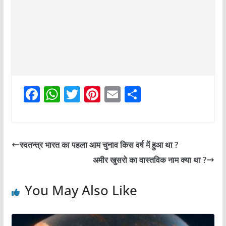
F
W
T
Pi
E
S
a
h
w
nt
m
h
c
at
itt
er
ai
ar
e
s
er
e
l
e
स्वतन्त्र भारत का पहला आम चुनाव किस वर्ष में हुआ था ?
b
A
st
अमीर खुसरो का वास्तविक नाम क्या था ?
o
p
o
p
You May Also Like
k