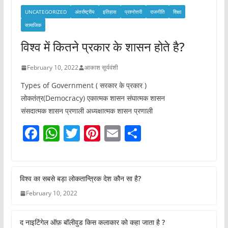
UNCATEGORIZED
अंतर्राष्ट्रीय
इतिहास
प्रश्नोत्तरी
राजनीति
शिक्षा
सामाजिक
विश्व में कितने प्रकार के शासन होते है?
February 10, 2022
आकाश सूर्यवंशी
Types of Government ( सरकार के प्रकार )
लोकतंत्र(Democracy) एकात्मक शासन संघात्मक शासन
संसदात्मक शासन प्रणाली अध्यक्षात्मक शासन प्रणाली
F
W
T
Pi
E
S
a
h
w
nt
m
h
c
at
itt
er
ai
ar
e
s
er
e
l
e
विश्व का सबसे बड़ा लोकतान्त्रिक देश कौन सा है?
b
A
st
February 10, 2022
o
p
द नाइटिंगेल ऑफ़ बॉलीवुड किस कलाकार को कहा जाता है ?