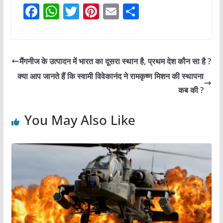
F
W
T
Pi
E
S
a
h
w
nt
m
h
c
at
itt
er
ai
ar
e
s
er
e
l
e
मैंगनीज के उत्पादन में भारत का दूसरा स्थान है, प्रथम देश कौन सा है ?
b
A
st
क्या आप जानते हैं कि स्वामी विवेकानंद ने रामकृष्ण मिशन की स्थापना
o
p
कब की ?
o
p
You May Also Like
k