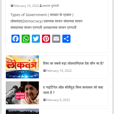
February 10, 2022
आकाश सूर्यवंशी
Types of Government ( सरकार के प्रकार )
लोकतंत्र(Democracy) एकात्मक शासन संघात्मक शासन
संसदात्मक शासन प्रणाली अध्यक्षात्मक शासन प्रणाली
F
W
T
Pi
E
S
a
h
w
nt
m
h
c
at
itt
er
ai
ar
e
s
er
e
l
e
विश्व का सबसे बड़ा लोकतान्त्रिक देश कौन सा है?
b
A
st
February 10, 2022
o
p
o
p
द नाइटिंगेल ऑफ़ बॉलीवुड किस कलाकार को कहा
k
जाता है ?
February 9, 2022