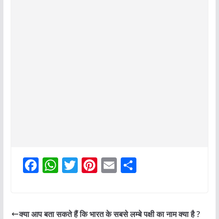
F
W
T
Pi
E
S
a
h
w
nt
m
h
c
at
itt
er
ai
ar
e
s
er
e
l
e
क्या आप बता सकते हैं कि भारत के सबसे लम्बे पक्षी का नाम क्या है ?