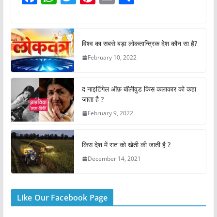
a
h
w
nt
m
h
c
at
itt
er
ai
ar
e
s
er
e
l
e
विश्व का सबसे बड़ा लोकतान्त्रिक देश कौन सा है?
b
A
st
February 10, 2022
o
p
o
p
द नाइटिंगेल ऑफ़ बॉलीवुड किस कलाकार को कहा
k
जाता है ?
February 9, 2022
किस देश में रात को खेती की जाती है ?
December 14, 2021
Like Our Facebook Page