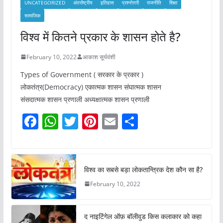
UNCATEGORIZED
अंतर्राष्ट्रीय
इतिहास
प्रश्नोत्तरी
राजनीति
शिक्षा
सामाजिक
विश्व में कितने प्रकार के शासन होते है?
February 10, 2022
आकाश सूर्यवंशी
Types of Government ( सरकार के प्रकार )
लोकतंत्र(Democracy) एकात्मक शासन संघात्मक शासन
संसदात्मक शासन प्रणाली अध्यक्षात्मक शासन प्रणाली
F
W
T
Pi
E
S
a
h
w
nt
m
h
c
at
itt
er
ai
ar
e
s
er
e
l
e
विश्व का सबसे बड़ा लोकतान्त्रिक देश कौन सा है?
b
A
st
February 10, 2022
o
p
o
p
द नाइटिंगेल ऑफ़ बॉलीवुड किस कलाकार को कहा