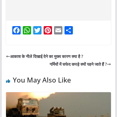
F
W
T
Pi
E
S
a
h
w
nt
m
h
c
at
itt
er
ai
ar
e
s
er
e
l
e
आकाश के नीले दिखाई देने का मुख्य कारण क्या है ?
b
A
st
गर्मियों में सफेद कपड़े क्यों पहने जाते हैं ?
o
p
o
p
You May Also Like
k