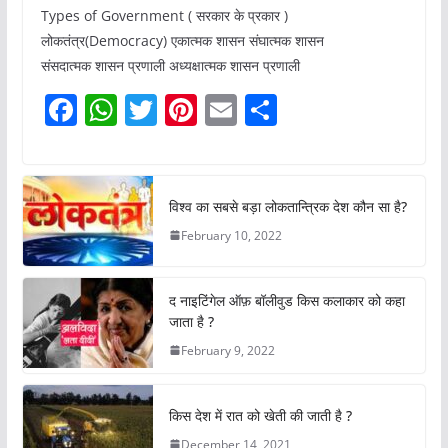
Types of Government ( सरकार के प्रकार )
लोकतंत्र(Democracy) एकात्मक शासन संघात्मक शासन
संसदात्मक शासन प्रणाली अध्यक्षात्मक शासन प्रणाली
F
W
T
Pi
E
S
a
h
w
nt
m
h
c
at
itt
er
ai
ar
e
s
er
e
l
e
विश्व का सबसे बड़ा लोकतान्त्रिक देश कौन सा है?
b
A
st
February 10, 2022
o
p
o
p
द नाइटिंगेल ऑफ़ बॉलीवुड किस कलाकार को कहा
k
जाता है ?
February 9, 2022
किस देश में रात को खेती की जाती है ?
December 14, 2021