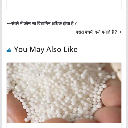
a
h
w
nt
m
h
c
at
itt
er
ai
ar
e
s
er
e
l
e
संतरे में कौन सा विटामिन अधिक होता है ?
b
A
st
बसंत पंचमी क्यों मनाते हैं ?
o
p
o
p
You May Also Like
k