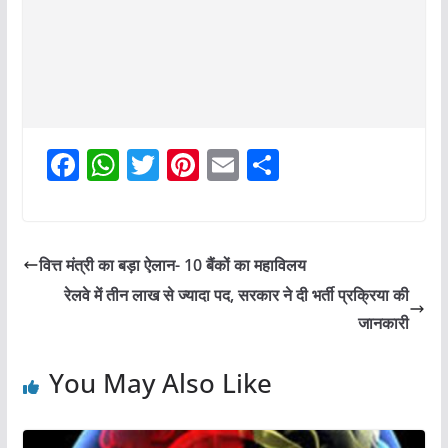
F
W
T
Pi
E
S
a
h
w
nt
m
h
c
at
itt
er
ai
ar
e
s
er
e
l
e
वित्त मंत्री का बड़ा ऐलान- 10 बैंकों का महाविलय
b
A
st
रेलवे में तीन लाख से ज्यादा पद, सरकार ने दी भर्ती प्रक्रिया की
o
p
जानकारी
o
p
You May Also Like
k