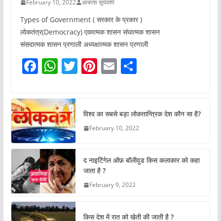
February 10, 2022
आकाश सूर्यवंशी
Types of Government ( सरकार के प्रकार )
लोकतंत्र(Democracy) एकात्मक शासन संघात्मक शासन
संसदात्मक शासन प्रणाली अध्यक्षात्मक शासन प्रणाली
F
W
T
Pi
E
S
a
h
w
nt
m
h
c
at
itt
er
ai
ar
e
s
er
e
l
e
विश्व का सबसे बड़ा लोकतान्त्रिक देश कौन सा है?
b
A
st
February 10, 2022
o
p
o
p
द नाइटिंगेल ऑफ़ बॉलीवुड किस कलाकार को कहा
k
जाता है ?
February 9, 2022
किस देश में रात को खेती की जाती है ?