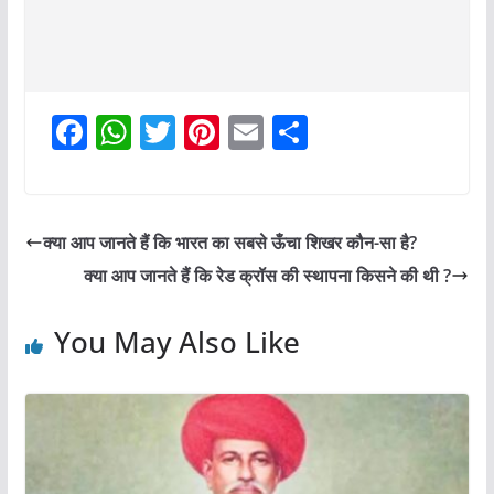
F
W
T
Pi
E
S
a
h
w
nt
m
h
c
at
itt
er
ai
ar
e
s
er
e
l
e
क्या आप जानते हैं कि भारत का सबसे ऊँचा शिखर कौन-सा है?
b
A
st
क्या आप जानते हैं कि रेड क्रॉस की स्थापना किसने की थी ?
o
p
o
p
You May Also Like
k