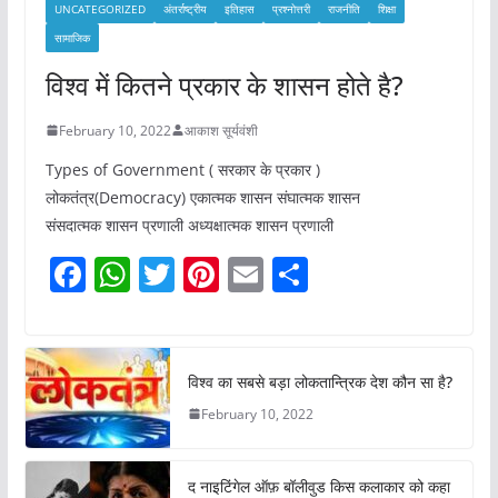
UNCATEGORIZED
अंतर्राष्ट्रीय
इतिहास
प्रश्नोत्तरी
राजनीति
शिक्षा
सामाजिक
विश्व में कितने प्रकार के शासन होते है?
February 10, 2022
आकाश सूर्यवंशी
Types of Government ( सरकार के प्रकार )
लोकतंत्र(Democracy) एकात्मक शासन संघात्मक शासन
संसदात्मक शासन प्रणाली अध्यक्षात्मक शासन प्रणाली
F
W
T
Pi
E
S
a
h
w
nt
m
h
c
at
itt
er
ai
ar
e
s
er
e
l
e
विश्व का सबसे बड़ा लोकतान्त्रिक देश कौन सा है?
b
A
st
February 10, 2022
o
p
o
p
द नाइटिंगेल ऑफ़ बॉलीवुड किस कलाकार को कहा