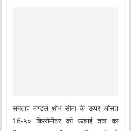
समताप मण्डल क्षोभ सीमा के ऊपर औसत
16-५० किलोमीटर की ऊचाई तक का