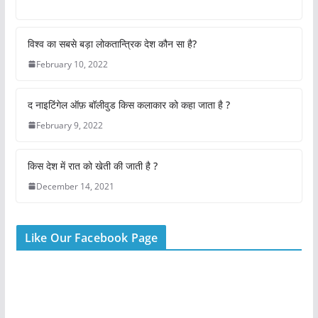
a
h
w
nt
m
h
c
at
itt
er
ai
ar
e
s
er
e
l
e
विश्व का सबसे बड़ा लोकतान्त्रिक देश कौन सा है?
b
A
st
February 10, 2022
o
p
द नाइटिंगेल ऑफ़ बॉलीवुड किस कलाकार को कहा जाता है ?
o
p
February 9, 2022
k
किस देश में रात को खेती की जाती है ?
December 14, 2021
Like Our Facebook Page