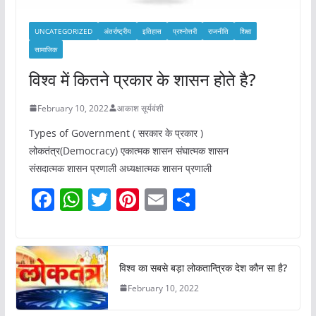
UNCATEGORIZED
अंतर्राष्ट्रीय
इतिहास
प्रश्नोत्तरी
राजनीति
शिक्षा
सामाजिक
विश्व में कितने प्रकार के शासन होते है?
February 10, 2022
आकाश सूर्यवंशी
Types of Government ( सरकार के प्रकार )
लोकतंत्र(Democracy) एकात्मक शासन संघात्मक शासन
संसदात्मक शासन प्रणाली अध्यक्षात्मक शासन प्रणाली
F
W
T
Pi
E
S
a
h
w
nt
m
h
c
at
itt
er
ai
ar
e
s
er
e
l
e
विश्व का सबसे बड़ा लोकतान्त्रिक देश कौन सा है?
b
A
st
February 10, 2022
o
p