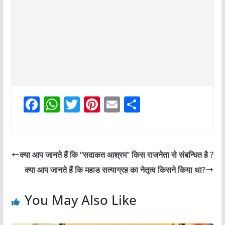
F
W
T
Pi
E
S
a
h
w
nt
m
h
c
at
itt
er
ai
ar
e
s
er
e
l
e
क्या आप जानते हैं कि “सदाकत आश्रम” किस राजनेता से संबन्धित है ?
b
A
st
क्या आप जानते हैं कि महाड सत्याग्रह का नेतृत्व किसने किया था?
o
p
o
p
You May Also Like
k