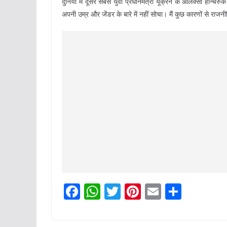
दुनिया में दूसरे सबसे युवा प्रधानमंत्री यूक्रेन के ओलेक्सी होन्
अपनी उम्र और जेंडर के बारे में नहीं सोचा। मैं कुछ कारणों से राज
F
W
T
Pi
E
S
a
h
w
nt
m
h
c
at
itt
er
ai
ar