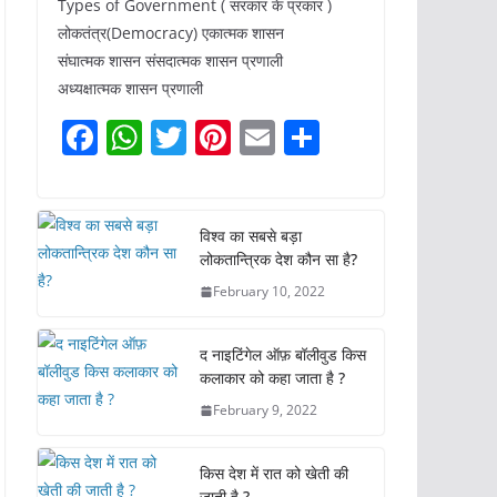
Types of Government ( सरकार के प्रकार )
लोकतंत्र(Democracy) एकात्मक शासन
संघात्मक शासन संसदात्मक शासन प्रणाली
अध्यक्षात्मक शासन प्रणाली
F
W
T
Pi
E
S
a
h
w
nt
m
h
c
at
itt
er
ai
ar
e
s
er
e
l
e
विश्व का सबसे बड़ा
लोकतान्त्रिक देश कौन सा है?
b
A
st
February 10, 2022
o
p
o
p
द नाइटिंगेल ऑफ़ बॉलीवुड किस
k
कलाकार को कहा जाता है ?
February 9, 2022
किस देश में रात को खेती की
जाती है ?