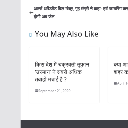
e
s
er
e
l
e
आर्म्स अमेंडमेंट बिल मंजूर, गृह मंत्री ने कहा- हर्ष फायरिंग क
b
A
st
होगी अब जेल
o
p
You May Also Like
o
p
k
किस देश में चक्रवती तूफान
क्या आ
‘उस्मान’ ने सबसे अधिक
शहर क
तबाही मचाई है ?
April 
September 21, 2020