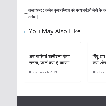
c
at
itt
er
ai
ar
e
s
er
e
l
e
ताज़ा खबर : प्रमोद कुमार मिश्रा बने प्रधानमंत्री मोदी के प
b
A
st
सचिव |
o
p
You May Also Like
o
p
k
अब गाड़ियां खरीदना होगा
हिंदू धर
सस्ता, जानें क्या है कारण
क्या अंत
September 6, 2019
October