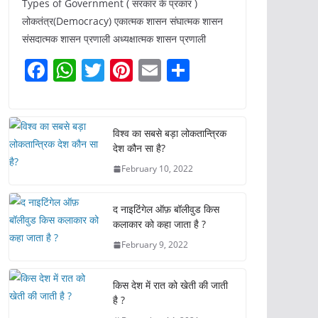
Types of Government ( सरकार के प्रकार )
लोकतंत्र(Democracy) एकात्मक शासन संघात्मक शासन
संसदात्मक शासन प्रणाली अध्यक्षात्मक शासन प्रणाली
F
W
T
Pi
E
S
a
h
w
nt
m
h
c
at
itt
er
ai
ar
e
s
er
e
l
e
विश्व का सबसे बड़ा लोकतान्त्रिक
देश कौन सा है?
b
A
st
February 10, 2022
o
p
o
p
द नाइटिंगेल ऑफ़ बॉलीवुड किस
k
कलाकार को कहा जाता है ?
February 9, 2022
किस देश में रात को खेती की जाती
है ?