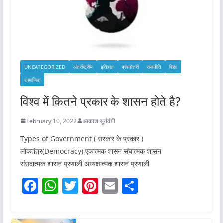
UNCATEGORIZED
अंतर्राष्ट्रीय
इतिहास
प्रश्नोत्तरी
राजनीति
शिक्षा
सामाजिक
विश्व में कितने प्रकार के शासन होते है?
February 10, 2022
आकाश सूर्यवंशी
Types of Government ( सरकार के प्रकार )
लोकतंत्र(Democracy) एकात्मक शासन संघात्मक शासन
संसदात्मक शासन प्रणाली अध्यक्षात्मक शासन प्रणाली
F
W
T
Pi
E
S
a
h
w
nt
m
h
c
at
itt
er
ai
ar