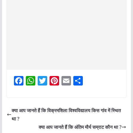
F
W
T
Pi
E
S
a
h
w
nt
m
h
c
at
itt
er
ai
ar
e
s
er
e
l
e
क्या आप जानते हैं कि विक्रमशिला विश्वविद्यालय किस गांव में स्थित
b
A
st
था ?
o
p
क्या आप जानते हैं कि अंतिम मौर्य सम्राट कौन था ?