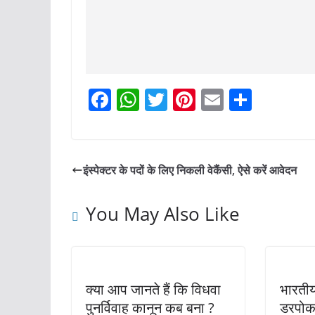
F
W
T
Pi
E
S
a
h
w
nt
m
h
c
at
itt
er
ai
ar
e
s
er
e
l
e
इंस्पेक्टर के पदों के लिए निकली वेकैंसी, ऐसे करें आवेदन
b
A
st
o
p
You May Also Like
o
p
k
क्या आप जानते हैं कि विधवा
भारतीय
पुनर्विवाह कानून कब बना ?
डरपोक 