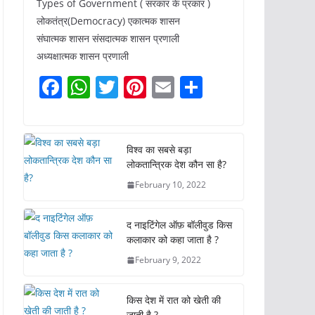
Types of Government ( सरकार के प्रकार )
लोकतंत्र(Democracy) एकात्मक शासन
संघात्मक शासन संसदात्मक शासन प्रणाली
अध्यक्षात्मक शासन प्रणाली
F
W
T
Pi
E
S
a
h
w
nt
m
h
c
at
itt
er
ai
ar
e
s
er
e
l
e
विश्व का सबसे बड़ा
लोकतान्त्रिक देश कौन सा है?
b
A
st
February 10, 2022
o
p
o
p
द नाइटिंगेल ऑफ़ बॉलीवुड किस
k
कलाकार को कहा जाता है ?
February 9, 2022
किस देश में रात को खेती की
जाती है ?