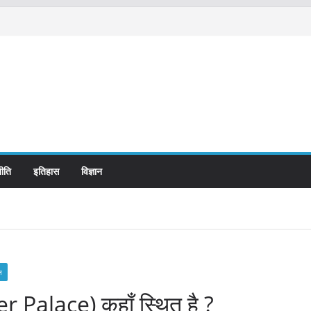
ीति
इतिहास
विज्ञान
न
Palace) कहाँ स्थित है ?