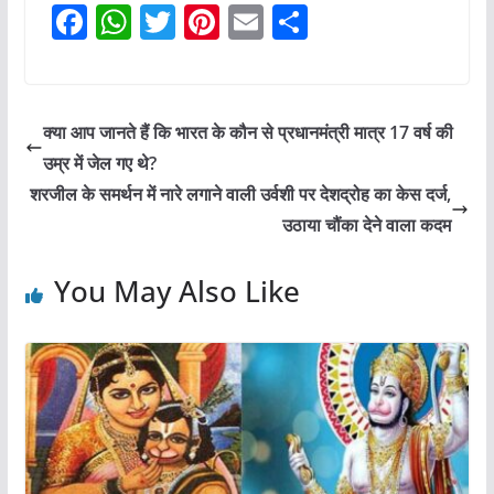
F
W
T
Pi
E
S
a
h
w
nt
m
h
c
at
itt
er
ai
ar
e
s
er
e
l
e
क्या आप जानते हैं कि भारत के कौन से प्रधानमंत्री मात्र 17 वर्ष की
b
A
st
उम्र में जेल गए थे?
o
p
शरजील के समर्थन में नारे लगाने वाली उर्वशी पर देशद्रोह का केस दर्ज,
o
p
उठाया चौंका देने वाला कदम
k
You May Also Like