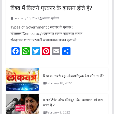
विश्व में कितने प्रकार के शासन होते है?
February 10, 2022
आकाश सूर्यवंशी
Types of Government ( सरकार के प्रकार )
लोकतंत्र(Democracy) एकात्मक शासन संघात्मक शासन
संसदात्मक शासन प्रणाली अध्यक्षात्मक शासन प्रणाली
F
W
T
Pi
E
S
a
h
w
nt
m
h
c
at
itt
er
ai
ar
e
s
er
e
l
e
विश्व का सबसे बड़ा लोकतान्त्रिक देश कौन सा है?
b
A
st
February 10, 2022
o
p
o
p
द नाइटिंगेल ऑफ़ बॉलीवुड किस कलाकार को कहा
k
जाता है ?
February 9, 2022