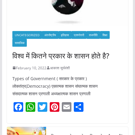
UNCATEGORIZED
अंतर्राष्ट्रीय
इतिहास
प्रश्नोत्तरी
राजनीति
शिक्षा
सामाजिक
विश्व में कितने प्रकार के शासन होते है?
February 10, 2022
आकाश सूर्यवंशी
Types of Government ( सरकार के प्रकार )
लोकतंत्र(Democracy) एकात्मक शासन संघात्मक शासन
संसदात्मक शासन प्रणाली अध्यक्षात्मक शासन प्रणाली
F
W
T
Pi
E
S
a
h
w
nt
m
h
c
at
itt
er
ai
ar