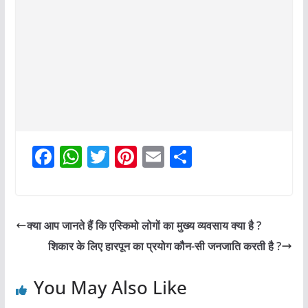
F
W
T
Pi
E
S
a
h
w
nt
m
h
c
at
itt
er
ai
ar
e
s
er
e
l
e
क्या आप जानते हैं कि एस्किमो लोगों का मुख्य व्यवसाय क्या है ?
b
A
st
शिकार के लिए हारपून का प्रयोग कौन-सी जनजाति करती है ?
o
p
o
p
You May Also Like