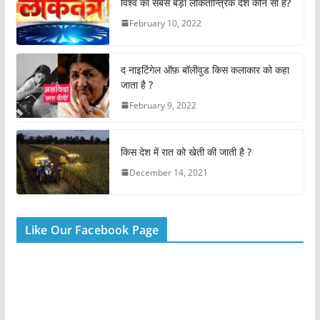
e
s
er
e
l
e
विश्व का सबसे बड़ा लोकतान्त्रिक देश कौन सा है?
b
A
st
February 10, 2022
o
p
o
p
द नाइटिंगेल ऑफ़ बॉलीवुड किस कलाकार को कहा
k
जाता है ?
February 9, 2022
किस देश में रात को खेती की जाती है ?
December 14, 2021
Like Our Facebook Page