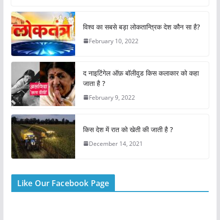
c
at
itt
er
ai
ar
e
s
er
e
l
e
विश्व का सबसे बड़ा लोकतान्त्रिक देश कौन सा है?
b
A
st
February 10, 2022
o
p
o
p
द नाइटिंगेल ऑफ़ बॉलीवुड किस कलाकार को कहा
k
जाता है ?
February 9, 2022
किस देश में रात को खेती की जाती है ?
December 14, 2021
Like Our Facebook Page