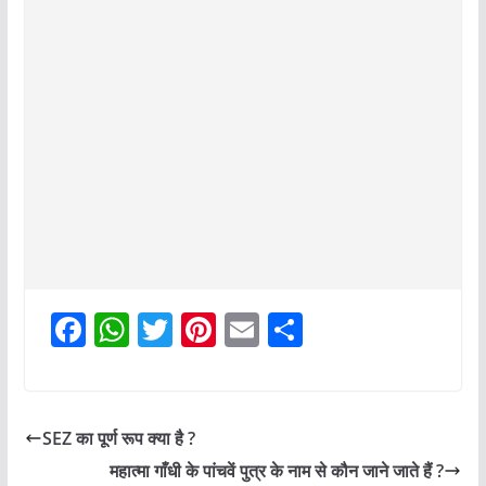
F
W
T
Pi
E
S
a
h
w
nt
m
h
c
at
itt
er
ai
ar
e
s
er
e
l
e
SEZ का पूर्ण रूप क्या है ?
b
A
st
महात्मा गाँधी के पांचवें पुत्र के नाम से कौन जाने जाते हैं ?