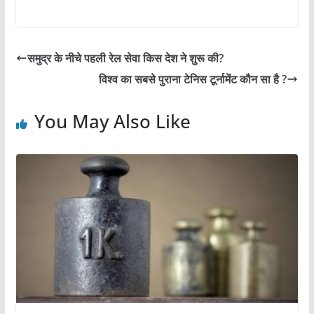
a
h
w
nt
m
h
c
at
itt
er
ai
ar
e
s
er
e
l
e
समुद्र के नीचे पहली रेल सेवा किस देश ने शुरू की?
b
A
st
विश्व का सबसे पुराना टेनिस टूर्नामेंट कौन सा है ?
o
p
o
p
You May Also Like
k