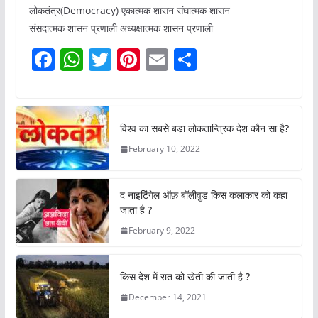
लोकतंत्र(Democracy) एकात्मक शासन संघात्मक शासन
संसदात्मक शासन प्रणाली अध्यक्षात्मक शासन प्रणाली
F
W
T
Pi
E
S
a
h
w
nt
m
h
c
at
itt
er
ai
ar
e
s
er
e
l
e
विश्व का सबसे बड़ा लोकतान्त्रिक देश कौन सा है?
b
A
st
February 10, 2022
o
p
o
p
द नाइटिंगेल ऑफ़ बॉलीवुड किस कलाकार को कहा
k
जाता है ?
February 9, 2022
किस देश में रात को खेती की जाती है ?
December 14, 2021