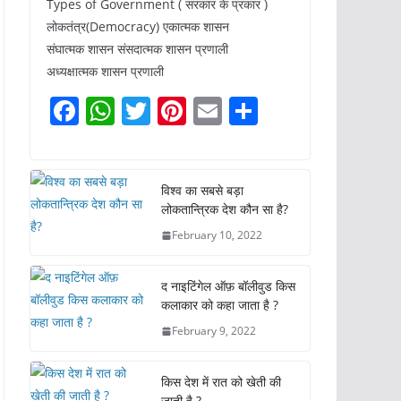
Types of Government ( सरकार के प्रकार )
लोकतंत्र(Democracy) एकात्मक शासन
संघात्मक शासन संसदात्मक शासन प्रणाली
अध्यक्षात्मक शासन प्रणाली
F
W
T
Pi
E
S
a
h
w
nt
m
h
c
at
itt
er
ai
ar
e
s
er
e
l
e
विश्व का सबसे बड़ा
लोकतान्त्रिक देश कौन सा है?
b
A
st
February 10, 2022
o
p
o
p
द नाइटिंगेल ऑफ़ बॉलीवुड किस
k
कलाकार को कहा जाता है ?
February 9, 2022
किस देश में रात को खेती की
जाती है ?