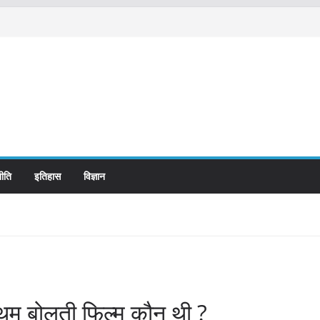
ीति
इतिहास
विज्ञान
थम बोलती फिल्म कौन थी ?