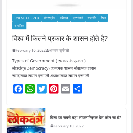
UNCATEGORIZED
अंतर्राष्ट्रीय
इतिहास
प्रश्नोत्तरी
राजनीति
शिक्षा
सामाजिक
विश्व में कितने प्रकार के शासन होते है?
February 10, 2022
आकाश सूर्यवंशी
Types of Government ( सरकार के प्रकार )
लोकतंत्र(Democracy) एकात्मक शासन संघात्मक शासन
संसदात्मक शासन प्रणाली अध्यक्षात्मक शासन प्रणाली
F
W
T
Pi
E
S
a
h
w
nt
m
h
c
at
itt
er
ai
ar
e
s
er
e
l
e
विश्व का सबसे बड़ा लोकतान्त्रिक देश कौन सा है?
b
A
st
February 10, 2022