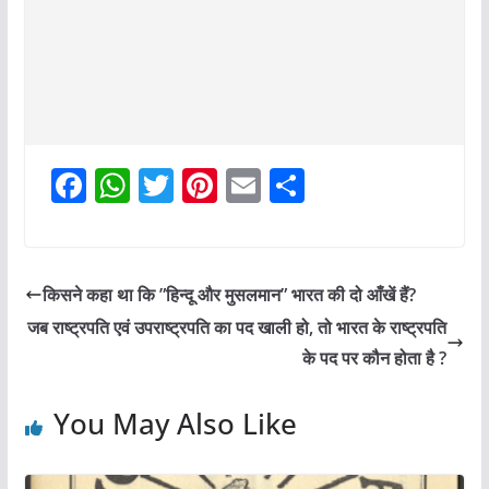
F
W
T
Pi
E
S
a
h
w
nt
m
h
c
at
itt
er
ai
ar
e
s
er
e
l
e
किसने कहा था कि ”हिन्दू और मुसलमान” भारत की दो आँखें हैं?
b
A
st
जब राष्ट्रपति एवं उपराष्ट्रपति का पद खाली हो, तो भारत के राष्ट्रपति
o
p
के पद पर कौन होता है ?
o
p
You May Also Like
k