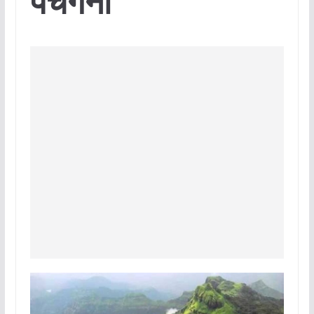
पंचगनी