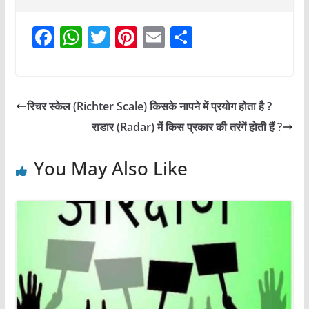
F
W
T
Pi
E
S
a
h
w
nt
m
h
c
at
itt
er
ai
ar
e
s
er
e
l
e
रिचर स्केल (Richter Scale) किसके नापने में प्रयोग होता है ?
b
A
st
राडार (Radar) में किस प्रकार की तरंगें होती हैं ?
o
p
o
p
You May Also Like
k