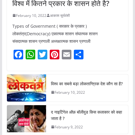
विश्व में कितने प्रकार के शासन होते है?
February 10, 2022
आकाश सूर्यवंशी
Types of Government ( सरकार के प्रकार )
लोकतंत्र(Democracy) एकात्मक शासन संघात्मक शासन
संसदात्मक शासन प्रणाली अध्यक्षात्मक शासन प्रणाली
F
W
T
Pi
E
S
a
h
w
nt
m
h
c
at
itt
er
ai
ar
e
s
er
e
l
e
विश्व का सबसे बड़ा लोकतान्त्रिक देश कौन सा है?
b
A
st
February 10, 2022
o
p
o
p
द नाइटिंगेल ऑफ़ बॉलीवुड किस कलाकार को कहा
k
जाता है ?
February 9, 2022