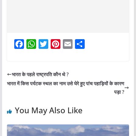
F
W
T
Pi
E
S
a
h
w
nt
m
h
c
at
itt
er
ai
ar
e
s
er
e
l
e
भारत के पहले राष्ट्रपति कौन थे ?
b
A
st
भारत में किस पर्यटक स्थल का नाम उसे घेरे हुए पांच पहाड़ियों के कारण
o
p
पड़ा ?
o
p
You May Also Like
k