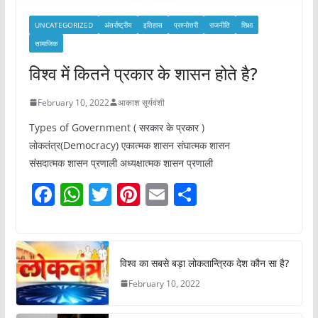
UNCATEGORIZED
अंतर्राष्ट्रीय
इतिहास
प्रश्नोत्तरी
राजनीति
शिक्षा
सामाजिक
विश्व में कितने प्रकार के शासन होते है?
February 10, 2022
आकाश सूर्यवंशी
Types of Government ( सरकार के प्रकार )
लोकतंत्र(Democracy) एकात्मक शासन संघात्मक शासन
संसदात्मक शासन प्रणाली अध्यक्षात्मक शासन प्रणाली
F
W
T
Pi
E
S
a
h
w
nt
m
h
c
at
itt
er
ai
ar
e
s
er
e
l
e
विश्व का सबसे बड़ा लोकतान्त्रिक देश कौन सा है?
b
A
st
February 10, 2022
o
p