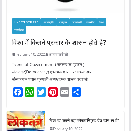
UNCATEGORIZED
अंतर्राष्ट्रीय
इतिहास
प्रश्नोत्तरी
राजनीति
शिक्षा
सामाजिक
विश्व में कितने प्रकार के शासन होते है?
February 10, 2022
आकाश सूर्यवंशी
Types of Government ( सरकार के प्रकार )
लोकतंत्र(Democracy) एकात्मक शासन संघात्मक शासन
संसदात्मक शासन प्रणाली अध्यक्षात्मक शासन प्रणाली
F
W
T
Pi
E
S
a
h
w
nt
m
h
c
at
itt
er
ai
ar
e
s
er
e
l
e
विश्व का सबसे बड़ा लोकतान्त्रिक देश कौन सा है?
b
A
st
February 10, 2022