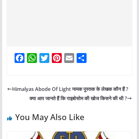
F
W
T
Pi
E
S
a
h
w
nt
m
h
c
at
itt
er
ai
ar
e
s
er
e
l
e
Himalyas Abode Of Light नामक पुस्तक के लेखक कौन हैं ?
b
A
st
क्या आप जानते हैं कि राइबोसोम की खोज किसने की थी ?
o
p
o
p
You May Also Like
k