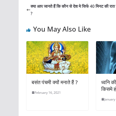
e
s
er
e
l
e
क्या आप जानते हैं कि कौन से देश मे सिर्फ 40 मिनट की रात 
b
A
st
?
o
p
You May Also Like
o
p
k
बसंत पंचमी क्यों मनाते हैं ?
ध्वनि 
किसमे ह
February 16, 2021
January