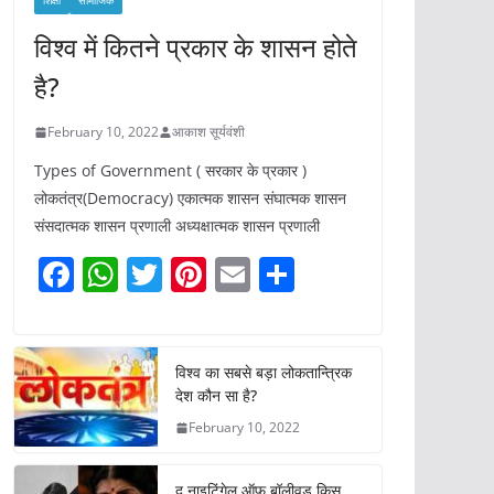
शिक्षा
सामाजिक
विश्व में कितने प्रकार के शासन होते
है?
February 10, 2022
आकाश सूर्यवंशी
Types of Government ( सरकार के प्रकार )
लोकतंत्र(Democracy) एकात्मक शासन संघात्मक शासन
संसदात्मक शासन प्रणाली अध्यक्षात्मक शासन प्रणाली
F
W
T
Pi
E
S
a
h
w
nt
m
h
c
at
itt
er
ai
ar
e
s
er
e
l
e
विश्व का सबसे बड़ा लोकतान्त्रिक
देश कौन सा है?
b
A
st
February 10, 2022
o
p
o
p
द नाइटिंगेल ऑफ़ बॉलीवुड किस