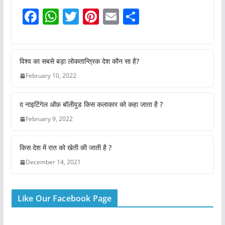
F
W
T
Pi
E
S
a
h
w
nt
m
h
c
at
itt
er
ai
ar
e
s
er
e
l
e
विश्व का सबसे बड़ा लोकतान्त्रिक देश कौन सा है?
b
A
st
February 10, 2022
o
p
द नाइटिंगेल ऑफ़ बॉलीवुड किस कलाकार को कहा जाता है ?
o
p
February 9, 2022
k
किस देश में रात को खेती की जाती है ?
December 14, 2021
Like Our Facebook Page