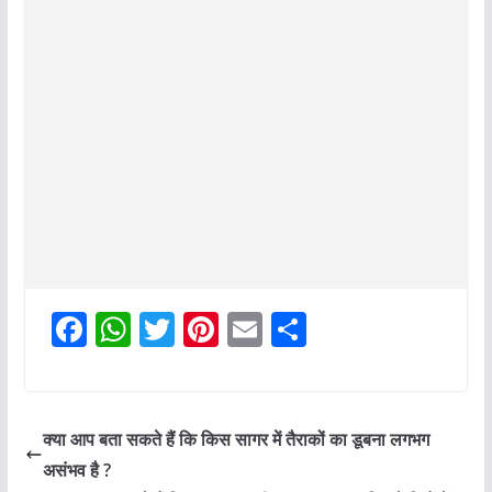
F
W
T
Pi
E
S
a
h
w
nt
m
h
c
at
itt
er
ai
ar
e
s
er
e
l
e
क्या आप बता सकते हैं कि किस सागर में तैराकों का डूबना लगभग
b
A
st
असंभव है ?