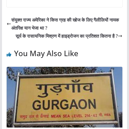
a
h
w
nt
m
h
c
at
itt
er
ai
ar
e
s
er
e
l
e
संयुक्त राज्य अमेरिका ने किस ग्रह की खोज के लिए गैलीलियों नामक
b
A
st
अंतरिक्ष यान भेजा था ?
o
p
सूर्य के रासायनिक मिश्रण में हाइड्रोजन का प्रतिशत कितना है ?
o
p
You May Also Like
k