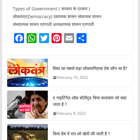
Types of Government ( सरकार के प्रकार )
लोकतंत्र(Democracy) एकात्मक शासन संघात्मक शासन
संसदात्मक शासन प्रणाली अध्यक्षात्मक शासन प्रणाली
F
W
T
Pi
E
S
a
h
w
nt
m
h
c
at
itt
er
ai
ar
e
s
er
e
l
e
विश्व का सबसे बड़ा लोकतान्त्रिक देश कौन सा है?
b
A
st
February 10, 2022
o
p
o
p
द नाइटिंगेल ऑफ़ बॉलीवुड किस कलाकार को कहा
k
जाता है ?
February 9, 2022
किस देश में रात को खेती की जाती है ?