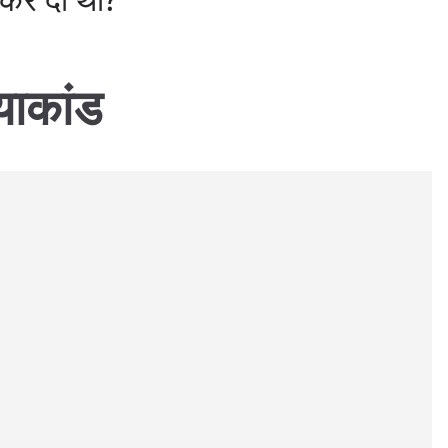
याकांड