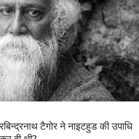
रबिन्द्रनाथ टैगोर ने नाइटहुड की उपाधि
 कर दी थी?