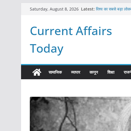
Skip
Latest:
विश्व का सबसे बड़ा लोकत
Saturday, August 8, 2026
to
Refeeding Syndr
पृथ्वी के अनुमानित आयु
content
Current Affairs
आखिर क्यों हमेशा पीले बोर
विश्व में कितने प्रकार क
Today
सामाजिक
व्यापार
कानून
शिक्षा
राजन