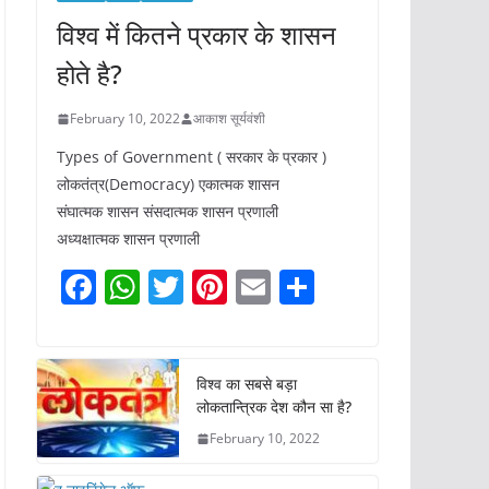
विश्व में कितने प्रकार के शासन
होते है?
February 10, 2022
आकाश सूर्यवंशी
Types of Government ( सरकार के प्रकार )
लोकतंत्र(Democracy) एकात्मक शासन
संघात्मक शासन संसदात्मक शासन प्रणाली
अध्यक्षात्मक शासन प्रणाली
F
W
T
Pi
E
S
a
h
w
nt
m
h
c
at
itt
er
ai
ar
e
s
er
e
l
e
विश्व का सबसे बड़ा
लोकतान्त्रिक देश कौन सा है?
b
A
st
February 10, 2022
o
p