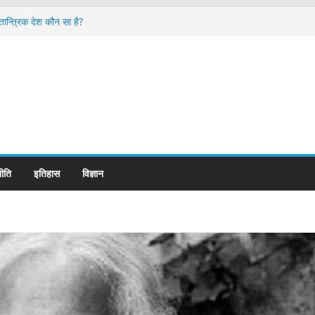
ान्त्रिक देश कौन सा है?
ome and its Management
 लगभग कितनी है ?
्ड पर ही लिखे होते हैं रेलवे स्टेशन के नाम ?
े शासन होते है?
ीति
इतिहास
विज्ञान