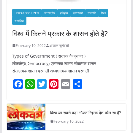
UNCATEGORIZED
अंतर्राष्ट्रीय
इतिहास
प्रश्नोत्तरी
राजनीति
शिक्षा
सामाजिक
विश्व में कितने प्रकार के शासन होते है?
February 10, 2022
आकाश सूर्यवंशी
Types of Government ( सरकार के प्रकार )
लोकतंत्र(Democracy) एकात्मक शासन संघात्मक शासन
संसदात्मक शासन प्रणाली अध्यक्षात्मक शासन प्रणाली
F
W
T
Pi
E
S
a
h
w
nt
m
h
c
at
itt
er
ai
ar
e
s
er
e
l
e
विश्व का सबसे बड़ा लोकतान्त्रिक देश कौन सा है?
b
A
st
February 10, 2022
o
p