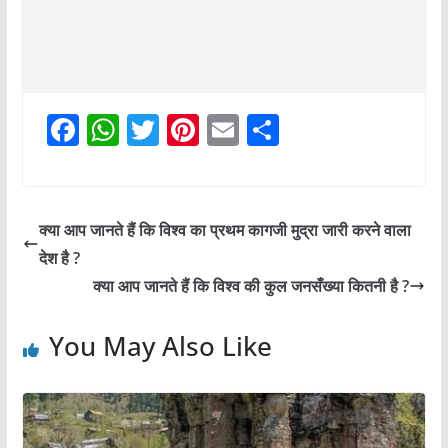
F
W
T
Pi
E
S
a
h
w
nt
m
h
c
at
itt
er
ai
ar
e
s
er
e
l
e
क्या आप जानते हैं कि विश्व का प्रथम कागजी मुद्रा जारी करने वाला
b
A
st
देश है ?
o
p
क्या आप जानते हैं कि विश्व की कुल जनसँख्या कितनी है ?
o
p
You May Also Like
k