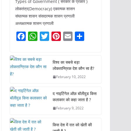
Types of Government ( सरकार के प्रकार )
लोकतंत्र(Democracy) एकात्मक शासन
संघात्मक शासन संसदात्मक शासन प्रणाली
अध्यक्षात्मक शासन प्रणाली
F
W
T
Pi
E
S
a
h
w
nt
m
h
c
at
itt
er
ai
ar
e
s
er
e
l
e
विश्व का सबसे बड़ा
लोकतान्त्रिक देश कौन सा है?
b
A
st
February 10, 2022
o
p
o
p
द नाइटिंगेल ऑफ़ बॉलीवुड किस
k
कलाकार को कहा जाता है ?
February 9, 2022
किस देश में रात को खेती की
जाती है ?