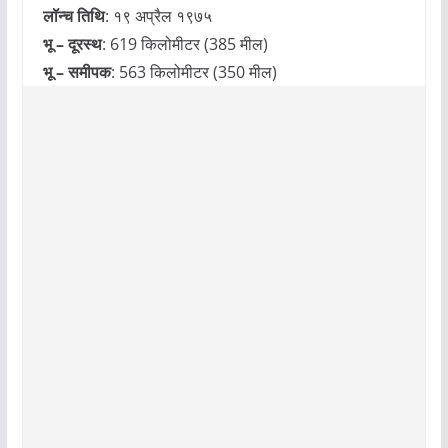
लॉन्च तिथि
‎: ‎१९ अप्रैल १९७५
भू – दूरस्थ
‎: ‎619 किलोमीटर (385 मील)
भू – समीपक
‎: ‎563 किलोमीटर (350 मील)