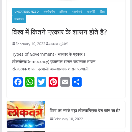
UNCATEGORIZED
अंतर्राष्ट्रीय
इतिहास
प्रश्नोत्तरी
राजनीति
शिक्षा
सामाजिक
विश्व में कितने प्रकार के शासन होते है?
February 10, 2022
आकाश सूर्यवंशी
Types of Government ( सरकार के प्रकार )
लोकतंत्र(Democracy) एकात्मक शासन संघात्मक शासन
संसदात्मक शासन प्रणाली अध्यक्षात्मक शासन प्रणाली
F
W
T
Pi
E
S
a
h
w
nt
m
h
c
at
itt
er
ai
ar
e
s
er
e
l
e
विश्व का सबसे बड़ा लोकतान्त्रिक देश कौन सा है?
b
A
st
February 10, 2022
o
p