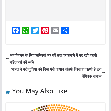
F
W
T
Pi
E
S
a
h
w
nt
m
h
c
at
itt
er
ai
ar
e
s
er
e
l
e
अब किचन के लिए सब्जियां घर की छत पर उगाने में बढ़ रही शहरी
b
A
st
महिलाओं की रूचि
o
p
भारत ने पूरी दुनिया को दिया ऐसे नायाब तोहफ़े जिसका ऋणी है पूरा
o
p
वैश्विक समाज
k
You May Also Like