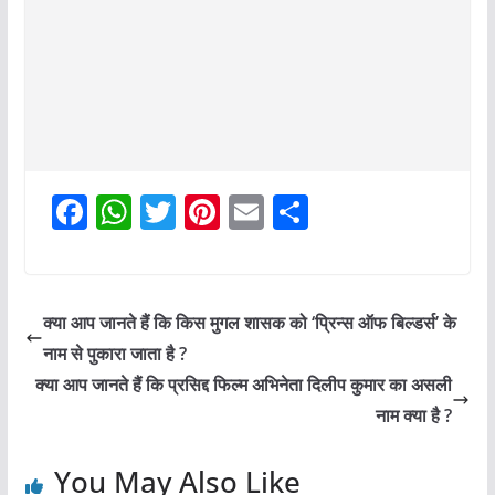
F
W
T
Pi
E
S
a
h
w
nt
m
h
c
at
itt
er
ai
ar
e
s
er
e
l
e
क्या आप जानते हैं कि किस मुगल शासक को ‘प्रिन्स ऑफ बिल्डर्स’ के
b
A
st
नाम से पुकारा जाता है ?
o
p
क्या आप जानते हैं कि प्रसिद्द फिल्म अभिनेता दिलीप कुमार का असली
o
p
नाम क्या है ?
k
You May Also Like