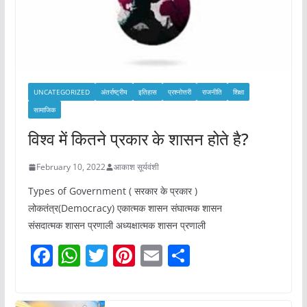
UNCATEGORIZED
अंतर्राष्ट्रीय
इतिहास
प्रश्नोत्तरी
राजनीति
शिक्षा
सामाजिक
विश्व में कितने प्रकार के शासन होते है?
February 10, 2022
आकाश सूर्यवंशी
Types of Government ( सरकार के प्रकार )
लोकतंत्र(Democracy) एकात्मक शासन संघात्मक शासन
संसदात्मक शासन प्रणाली अध्यक्षात्मक शासन प्रणाली
F
W
T
Pi
E
S
a
h
w
nt
m
h
c
at
itt
er
ai
ar