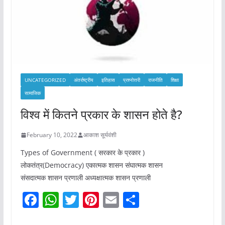
UNCATEGORIZED
अंतर्राष्ट्रीय
इतिहास
प्रश्नोत्तरी
राजनीति
शिक्षा
सामाजिक
विश्व में कितने प्रकार के शासन होते है?
February 10, 2022
आकाश सूर्यवंशी
Types of Government ( सरकार के प्रकार )
लोकतंत्र(Democracy) एकात्मक शासन संघात्मक शासन
संसदात्मक शासन प्रणाली अध्यक्षात्मक शासन प्रणाली
F
W
T
Pi
E
S
a
h
w
nt
m
h