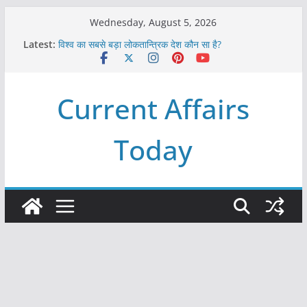
Skip
Wednesday, August 5, 2026
to
Latest:
विश्व का सबसे बड़ा लोकतान्त्रिक देश कौन सा है?
content
Refeeding Syndrome and its Management
पृथ्वी के अनुमानित आयु लगभग कितनी है ?
आखिर क्यों हमेशा पीले बोर्ड पर ही लिखे होते हैं रेलवे स्टेशन के नाम ?
Current Affairs
विश्व में कितने प्रकार के शासन होते है?
Today