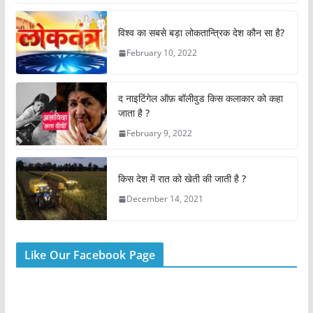
c
at
itt
er
ai
ar
e
s
er
e
l
e
विश्व का सबसे बड़ा लोकतान्त्रिक देश कौन सा है?
b
A
st
February 10, 2022
o
p
o
p
द नाइटिंगेल ऑफ़ बॉलीवुड किस कलाकार को कहा
k
जाता है ?
February 9, 2022
किस देश में रात को खेती की जाती है ?
December 14, 2021
Like Our Facebook Page