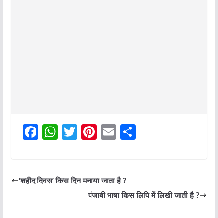
F
W
T
Pi
E
S
a
h
w
nt
m
h
c
at
itt
er
ai
ar
e
s
er
e
l
e
‘शहीद दिवस’ किस दिन मनाया जाता है ?
b
A
st
पंजाबी भाषा किस लिपि में लिखी जाती है ?
o
p