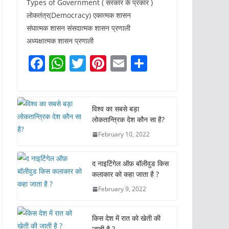
Types of Government ( सरकार के प्रकार )
लोकतंत्र(Democracy) एकात्मक शासन
संघात्मक शासन संसदात्मक शासन प्रणाली
अध्यक्षात्मक शासन प्रणाली
F
W
T
Pi
E
S
a
h
w
nt
m
h
c
at
itt
er
ai
ar
e
s
er
e
l
e
विश्व का सबसे बड़ा
लोकतान्त्रिक देश कौन सा है?
b
A
st
February 10, 2022
o
p
o
p
द नाइटिंगेल ऑफ़ बॉलीवुड किस
k
कलाकार को कहा जाता है ?
February 9, 2022
किस देश में रात को खेती की
जाती है ?