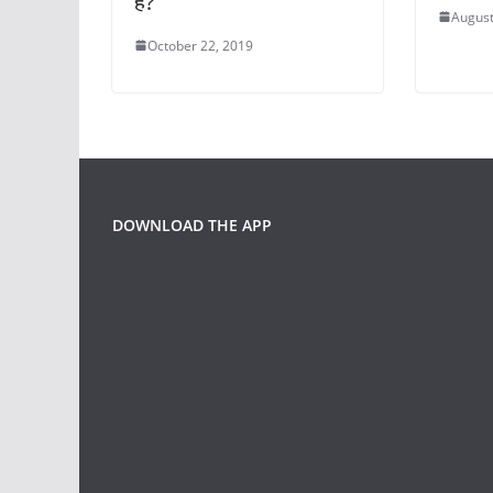
है?
August
October 22, 2019
DOWNLOAD THE APP