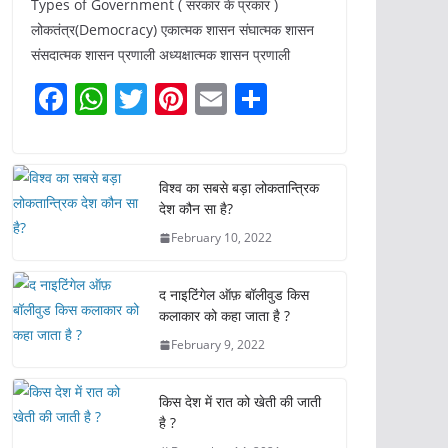
Types of Government ( सरकार के प्रकार )
लोकतंत्र(Democracy) एकात्मक शासन संघात्मक शासन
संसदात्मक शासन प्रणाली अध्यक्षात्मक शासन प्रणाली
F
W
T
Pi
E
S
a
h
w
nt
m
h
c
at
itt
er
ai
ar
e
s
er
e
l
e
विश्व का सबसे बड़ा लोकतान्त्रिक
देश कौन सा है?
b
A
st
February 10, 2022
o
p
o
p
द नाइटिंगेल ऑफ़ बॉलीवुड किस
k
कलाकार को कहा जाता है ?
February 9, 2022
किस देश में रात को खेती की जाती
है ?