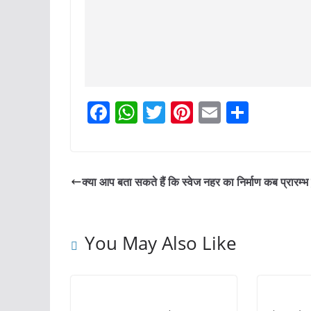
F
W
T
Pi
E
S
a
h
w
nt
m
h
c
at
itt
er
ai
ar
e
s
er
e
l
e
क्या आप बता सकते हैं कि स्वेज नहर का निर्माण कब प्रारम्भ
b
A
st
o
p
You May Also Like
o
p
k