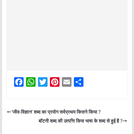
F
W
T
Pi
E
S
a
h
w
nt
m
h
c
at
itt
er
ai
ar
e
s
er
e
l
e
‘जीव-विज्ञान’ शब्द का प्रयोग सर्वप्रथम किसने किया ?
b
A
st
बॉटनी शब्द की उत्पत्ति किस भाषा के शब्द से हुई है ?
o
p