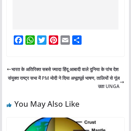
F
W
T
Pi
E
S
a
h
w
nt
m
h
c
at
itt
er
ai
ar
e
s
er
e
l
e
भारत के अतिरिक्त सबसे ज्यादा हिंदू आबादी वाले दुनिया के पांच देश
b
A
st
संयुक्त राष्ट्र सभा में PM मोदी ने दिया अभूतपूर्व भाषण, तालियों से गूंज
o
p
उठा UNGA
o
p
You May Also Like
k