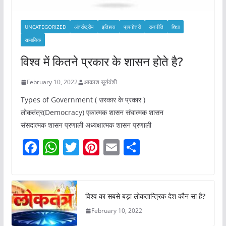
UNCATEGORIZED
अंतर्राष्ट्रीय
इतिहास
प्रश्नोत्तरी
राजनीति
शिक्षा
सामाजिक
विश्व में कितने प्रकार के शासन होते है?
February 10, 2022
आकाश सूर्यवंशी
Types of Government ( सरकार के प्रकार )
लोकतंत्र(Democracy) एकात्मक शासन संघात्मक शासन
संसदात्मक शासन प्रणाली अध्यक्षात्मक शासन प्रणाली
F
W
T
Pi
E
S
a
h
w
nt
m
h
c
at
itt
er
ai
ar
e
s
er
e
l
e
विश्व का सबसे बड़ा लोकतान्त्रिक देश कौन सा है?
b
A
st
February 10, 2022