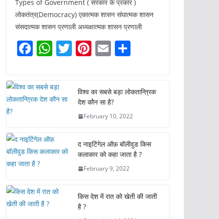
Types of Government ( सरकार के प्रकार )
लोकतंत्र(Democracy) एकात्मक शासन संघात्मक शासन
संसदात्मक शासन प्रणाली अध्यक्षात्मक शासन प्रणाली
F
W
T
Pi
E
S
a
h
w
nt
m
h
c
at
itt
er
ai
ar
e
s
er
e
l
e
विश्व का सबसे बड़ा लोकतान्त्रिक
देश कौन सा है?
b
A
st
February 10, 2022
o
p
o
p
द नाइटिंगेल ऑफ़ बॉलीवुड किस
k
कलाकार को कहा जाता है ?
February 9, 2022
किस देश में रात को खेती की जाती
है ?