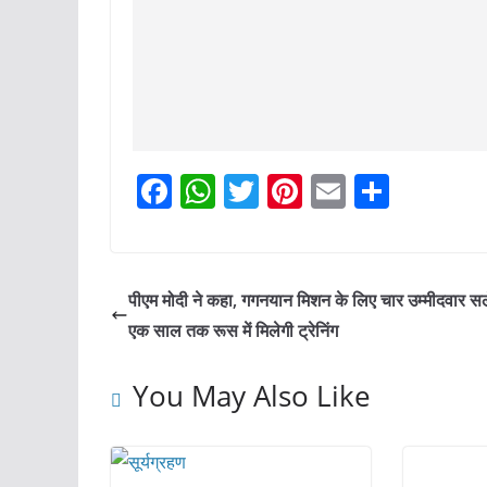
F
W
T
Pi
E
S
a
h
w
nt
m
h
c
at
itt
er
ai
ar
e
s
er
e
l
e
पीएम मोदी ने कहा, गगनयान मिशन के लिए चार उम्मीदवार सल
b
A
st
एक साल तक रूस में मिलेगी ट्रेनिंग
o
p
You May Also Like
o
p
k