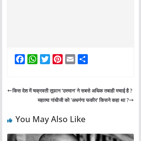
F
W
T
Pi
E
S
a
h
w
nt
m
h
c
at
itt
er
ai
ar
e
s
er
e
l
e
किस देश में चक्रवती तूफान ‘उस्मान’ ने सबसे अधिक तबाही मचाई है ?
b
A
st
महात्मा गांधीजी को ‘अधनंगा फकीर’ किसने कहा था ?
o
p
o
p
You May Also Like
k