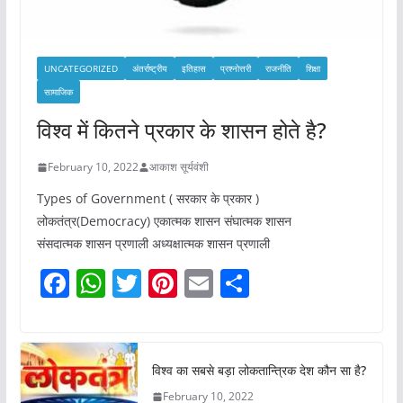
UNCATEGORIZED
अंतर्राष्ट्रीय
इतिहास
प्रश्नोत्तरी
राजनीति
शिक्षा
सामाजिक
विश्व में कितने प्रकार के शासन होते है?
February 10, 2022
आकाश सूर्यवंशी
Types of Government ( सरकार के प्रकार )
लोकतंत्र(Democracy) एकात्मक शासन संघात्मक शासन
संसदात्मक शासन प्रणाली अध्यक्षात्मक शासन प्रणाली
F
W
T
Pi
E
S
a
h
w
nt
m
h
c
at
itt
er
ai
ar
e
s
er
e
l
e
विश्व का सबसे बड़ा लोकतान्त्रिक देश कौन सा है?
b
A
st
February 10, 2022