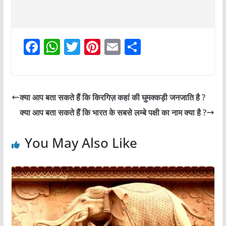
F
W
T
Pi
E
S
a
h
w
nt
m
h
c
at
itt
er
ai
ar
e
s
er
e
l
e
क्या आप बता सकते हैं कि किरगिज़ कहां की घुमक्कड़ी जनजाति है ?
b
A
st
क्या आप बता सकते हैं कि भारत के सबसे लम्बे पक्षी का नाम क्या है ?
o
p
o
p
You May Also Like
k