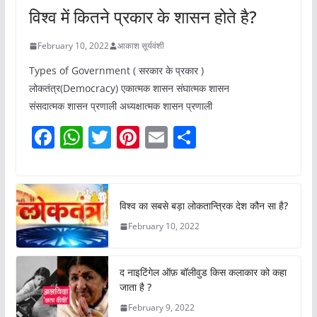
विश्व में कितने प्रकार के शासन होते है?
February 10, 2022
आकाश सूर्यवंशी
Types of Government ( सरकार के प्रकार )
लोकतंत्र(Democracy) एकात्मक शासन संघात्मक शासन
संसदात्मक शासन प्रणाली अध्यक्षात्मक शासन प्रणाली
F
W
T
Pi
E
S
a
h
w
nt
m
h
c
at
itt
er
ai
ar
e
s
er
e
l
e
विश्व का सबसे बड़ा लोकतान्त्रिक देश कौन सा है?
b
A
st
February 10, 2022
o
p
o
p
द नाइटिंगेल ऑफ़ बॉलीवुड किस कलाकार को कहा
k
जाता है ?
February 9, 2022