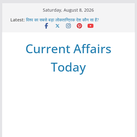
Skip
Saturday, August 8, 2026
to
Latest:
विश्व का सबसे बड़ा लोकतान्त्रिक देश कौन सा है?
content
Refeeding Syndrome and its Management
पृथ्वी के अनुमानित आयु लगभग कितनी है ?
आखिर क्यों हमेशा पीले बोर्ड पर ही लिखे होते हैं रेलवे स्टेशन के नाम ?
Current Affairs
विश्व में कितने प्रकार के शासन होते है?
Today