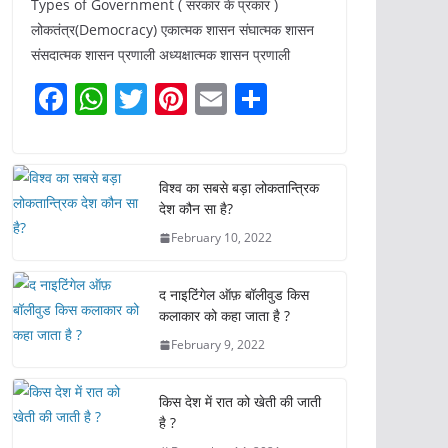
Types of Government ( सरकार के प्रकार )
लोकतंत्र(Democracy) एकात्मक शासन संघात्मक शासन
संसदात्मक शासन प्रणाली अध्यक्षात्मक शासन प्रणाली
F
W
T
Pi
E
S
a
h
w
nt
m
h
c
at
itt
er
ai
ar
e
s
er
e
l
e
विश्व का सबसे बड़ा लोकतान्त्रिक
देश कौन सा है?
b
A
st
February 10, 2022
o
p
o
p
द नाइटिंगेल ऑफ़ बॉलीवुड किस
k
कलाकार को कहा जाता है ?
February 9, 2022
किस देश में रात को खेती की जाती
है ?