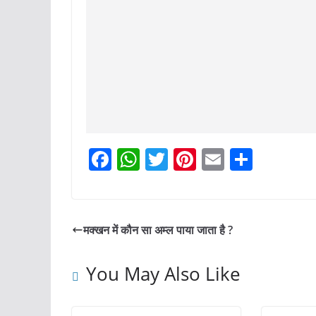
F
W
T
Pi
E
S
a
h
w
nt
m
h
c
at
itt
er
ai
ar
e
s
er
e
l
e
मक्खन में कौन सा अम्ल पाया जाता है ?
b
A
st
o
p
You May Also Like
o
p