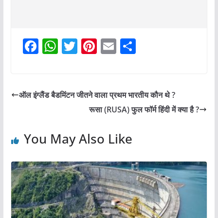
F
W
T
Pi
E
S
a
h
w
nt
m
h
c
at
itt
er
ai
ar
e
s
er
e
l
e
ऑल इंग्लैंड बैडमिंटन जीतने वाला प्रथम भारतीय कौन थे ?
b
A
st
रूसा (RUSA) फुल फॉर्म हिंदी में क्या है ?
o
p
o
p
You May Also Like
k