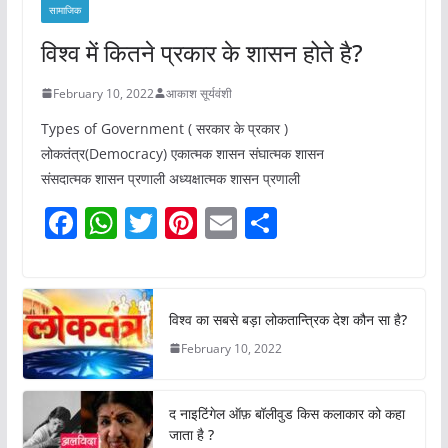
सामाजिक
विश्व में कितने प्रकार के शासन होते है?
February 10, 2022
आकाश सूर्यवंशी
Types of Government ( सरकार के प्रकार )
लोकतंत्र(Democracy) एकात्मक शासन संघात्मक शासन
संसदात्मक शासन प्रणाली अध्यक्षात्मक शासन प्रणाली
F
W
T
Pi
E
S
a
h
w
nt
m
h
c
at
itt
er
ai
ar
e
s
er
e
l
e
विश्व का सबसे बड़ा लोकतान्त्रिक देश कौन सा है?
b
A
st
February 10, 2022
o
p
o
p
द नाइटिंगेल ऑफ़ बॉलीवुड किस कलाकार को कहा
k
जाता है ?