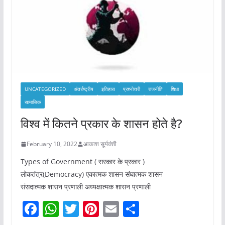
UNCATEGORIZED
अंतर्राष्ट्रीय
इतिहास
प्रश्नोत्तरी
राजनीति
शिक्षा
सामाजिक
विश्व में कितने प्रकार के शासन होते है?
February 10, 2022
आकाश सूर्यवंशी
Types of Government ( सरकार के प्रकार )
लोकतंत्र(Democracy) एकात्मक शासन संघात्मक शासन
संसदात्मक शासन प्रणाली अध्यक्षात्मक शासन प्रणाली
F
W
T
Pi
E
S
a
h
w
nt
m
h