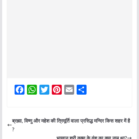
F
W
T
Pi
E
S
a
h
w
nt
m
h
c
at
itt
er
ai
ar
e
s
er
e
l
e
ब्रह्मा, विष्णु और महेश की त्रिमूर्ति वाला प्रसिद्ध मन्दिर किस शहर में है
b
A
st
?
भगवान श्री कृष्ण के वंश का क्या नाम था?