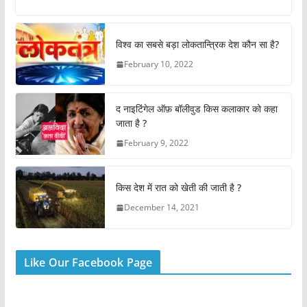
c
at
itt
er
ai
ar
e
s
er
e
l
e
विश्व का सबसे बड़ा लोकतान्त्रिक देश कौन सा है?
b
A
st
February 10, 2022
o
p
o
p
द नाइटिंगेल ऑफ़ बॉलीवुड किस कलाकार को कहा
k
जाता है ?
February 9, 2022
किस देश में रात को खेती की जाती है ?
December 14, 2021
Like Our Facebook Page