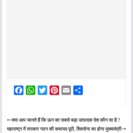
F
W
T
Pi
E
S
a
h
w
nt
m
h
c
at
itt
er
ai
ar
e
s
er
e
l
e
क्या आप जानते हैं कि ऊन का सबसे बड़ा उत्पादक देश कौन सा है ?
b
A
st
महाराष्ट्र में सरकार गठन की कवायद पूरी, शिवसेना का होगा मुख्यमंत्री