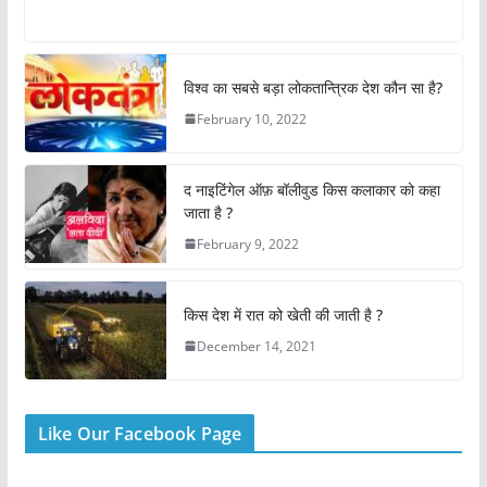
a
h
w
nt
m
h
c
at
itt
er
ai
ar
e
s
er
e
l
e
विश्व का सबसे बड़ा लोकतान्त्रिक देश कौन सा है?
b
A
st
February 10, 2022
o
p
o
p
द नाइटिंगेल ऑफ़ बॉलीवुड किस कलाकार को कहा
k
जाता है ?
February 9, 2022
किस देश में रात को खेती की जाती है ?
December 14, 2021
Like Our Facebook Page