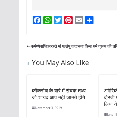
F
W
T
Pi
E
S
a
h
w
nt
m
h
c
at
itt
er
ai
ar
e
s
er
e
l
e
कर्मण्येवाधिकारस्ते मां फलेषु कदाचना किस धर्म ग्रन्थ की उक्
b
A
st
o
p
You May Also Like
o
p
k
कॉकरोच के बारे में रोचक तथ्य
अमेरिकी
जो शायद आप नहीं जानते होंगे
दोस्ती 
लिया य
November 3, 2019
June 1