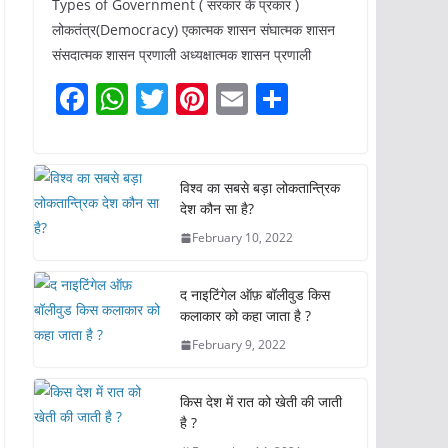
Types of Government ( सरकार के प्रकार )
लोकतंत्र(Democracy) एकात्मक शासन संघात्मक शासन
संसदात्मक शासन प्रणाली अध्यक्षात्मक शासन प्रणाली
F
W
T
Pi
E
S
a
h
w
nt
m
h
c
at
itt
er
ai
ar
e
s
er
e
l
e
विश्व का सबसे बड़ा लोकतान्त्रिक
देश कौन सा है?
b
A
st
February 10, 2022
o
p
o
p
द नाइटिंगेल ऑफ़ बॉलीवुड किस
k
कलाकार को कहा जाता है ?
February 9, 2022
किस देश में रात को खेती की जाती
है ?