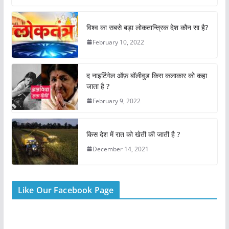
c
at
itt
er
ai
ar
e
s
er
e
l
e
विश्व का सबसे बड़ा लोकतान्त्रिक देश कौन सा है?
b
A
st
February 10, 2022
o
p
o
p
द नाइटिंगेल ऑफ़ बॉलीवुड किस कलाकार को कहा
k
जाता है ?
February 9, 2022
किस देश में रात को खेती की जाती है ?
December 14, 2021
Like Our Facebook Page