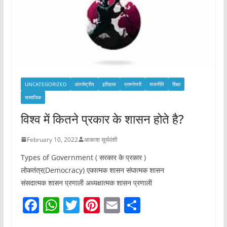
UNCATEGORIZED
अंतर्राष्ट्रीय
इतिहास
प्रश्नोत्तरी
राजनीति
शिक्षा
सामाजिक
विश्व में कितने प्रकार के शासन होते है?
February 10, 2022
आकाश सूर्यवंशी
Types of Government ( सरकार के प्रकार )
लोकतंत्र(Democracy) एकात्मक शासन संघात्मक शासन
संसदात्मक शासन प्रणाली अध्यक्षात्मक शासन प्रणाली
F
W
T
Pi
E
S
a
h
w
nt
m
h