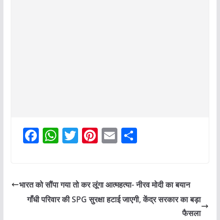
F
W
T
Pi
E
S
a
h
w
nt
m
h
c
at
itt
er
ai
ar
e
s
er
e
l
e
भारत को सौंपा गया तो कर लूंगा आत्महत्या- नीरव मोदी का बयान
b
A
st
गाँधी परिवार की SPG सुरक्षा हटाई जाएगी, केंद्र सरकार का बड़ा
o
p
फैसला