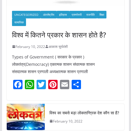
UNCATEGORIZED
अंतर्राष्ट्रीय
इतिहास
प्रश्नोत्तरी
राजनीति
शिक्षा
सामाजिक
विश्व में कितने प्रकार के शासन होते है?
February 10, 2022
आकाश सूर्यवंशी
Types of Government ( सरकार के प्रकार )
लोकतंत्र(Democracy) एकात्मक शासन संघात्मक शासन
संसदात्मक शासन प्रणाली अध्यक्षात्मक शासन प्रणाली
F
W
T
Pi
E
S
a
h
w
nt
m
h
c
at
itt
er
ai
ar
e
s
er
e
l
e
विश्व का सबसे बड़ा लोकतान्त्रिक देश कौन सा है?
b
A
st
February 10, 2022