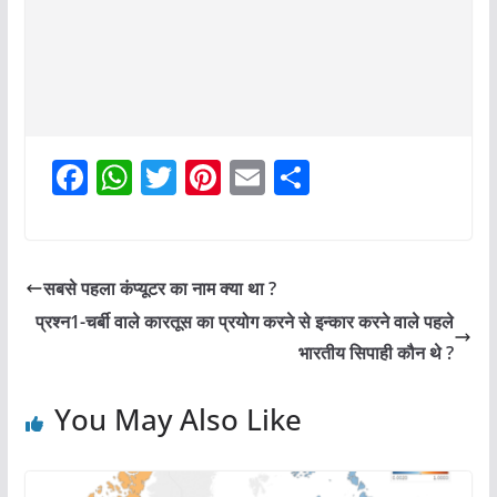
F
W
T
Pi
E
S
a
h
w
nt
m
h
c
at
itt
er
ai
ar
e
s
er
e
l
e
सबसे पहला कंप्यूटर का नाम क्या था ?
b
A
st
प्रश्न1-चर्बी वाले कारतूस का प्रयोग करने से इन्कार करने वाले पहले
o
p
भारतीय सिपाही कौन थे ?
o
p
You May Also Like
k