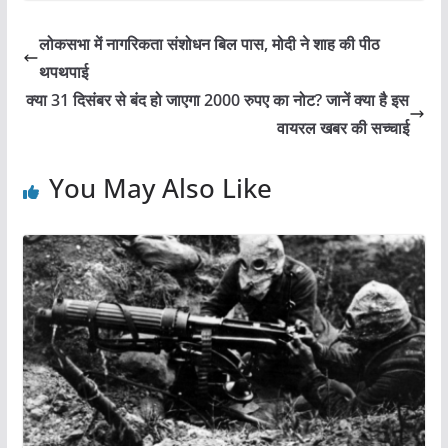
c
at
itt
er
ai
ar
e
s
er
e
l
e
लोकसभा में नागरिकता संशोधन बिल पास, मोदी ने शाह की पीठ
b
A
st
थपथपाई
o
p
क्या 31 दिसंबर से बंद हो जाएगा 2000 रुपए का नोट? जानें क्या है इस
o
p
वायरल खबर की सच्चाई
k
You May Also Like