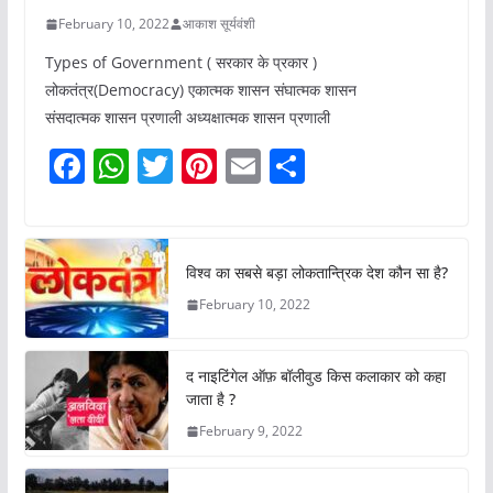
February 10, 2022
आकाश सूर्यवंशी
Types of Government ( सरकार के प्रकार )
लोकतंत्र(Democracy) एकात्मक शासन संघात्मक शासन
संसदात्मक शासन प्रणाली अध्यक्षात्मक शासन प्रणाली
F
W
T
Pi
E
S
a
h
w
nt
m
h
c
at
itt
er
ai
ar
e
s
er
e
l
e
विश्व का सबसे बड़ा लोकतान्त्रिक देश कौन सा है?
b
A
st
February 10, 2022
o
p
o
p
द नाइटिंगेल ऑफ़ बॉलीवुड किस कलाकार को कहा
k
जाता है ?
February 9, 2022